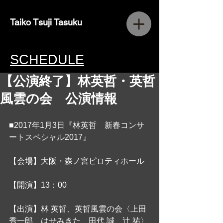
Taiko Tsuji Tasuku
SCHEDULE
【公演終了】林英哲・英哲
風雲の会 公演情報
■2017年1月3日『林英哲　新春コンサ
ートスペシャル2017』
【会場】大阪・森ノ宮ピロティホール
【開演】13：00
【出演】林 英哲、英哲風雲の会〈上田
秀一郎、はせみきた、田代 誠、辻 祐〉