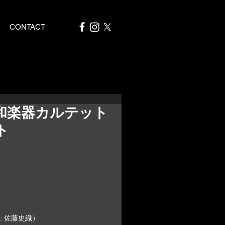
CONTACT
和楽器カルテット
ト
: 佐藤史織）