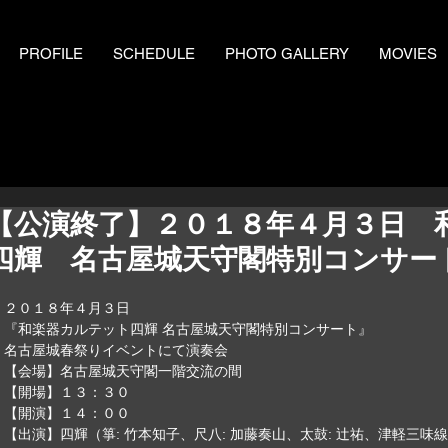
PROFILE
SCHEDULE
PHOTO GALLERY
MOVIES
【公演終了】２０１８年４月３日 
四輝 名古屋城天守閣特別コンサー
２０１８年４月３日
『和楽器カルテット四輝 名古屋城天守閣特別コンサート』
名古屋城春祭りイベントにて演奏会
【会場】名古屋城天守閣一階交流の間
【開場】１３：３０
【開演】１４：００
【出演】四輝（箏: 竹本知子、尺八: 加藤奏山、太鼓: 辻祐、津軽三味線